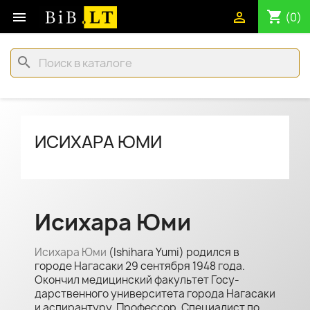
shopping_cart


(0)
search
ИСИХАРА ЮМИ
Исихара Юми
Исихара Юми
(Ishihara Yumi) родился в
городе Нагасаки 29 сентяб­ря 1948 года.
Окончил медицинский факультет Госу­
дарственного университета города Нагасаки
и аспиран­туру. Профессор. Специалист по