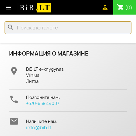
shopping_cart


(0)
search
ИНФОРМАЦИЯ О МАГАЗИНЕ

BiB.LT e-knygynas
Vilnius
Литва

Позвоните нам:
+370-658 44007

Напишите нам:
info@bib.lt