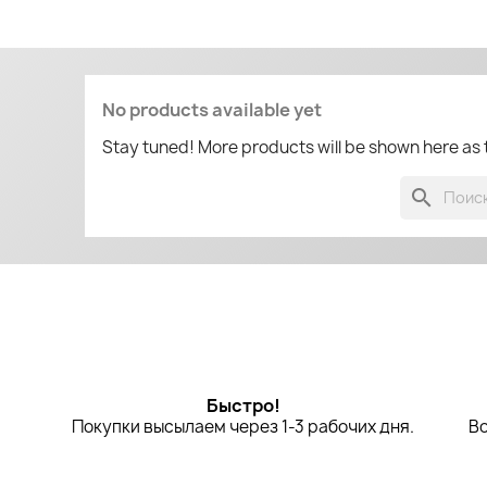
No products available yet
Stay tuned! More products will be shown here as
search
Быстро!
Покупки высылаем через 1-3 рабочих дня.
Во