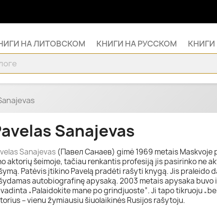
НИГИ НА ЛИТОВСКОМ
КНИГИ НА РУССКОМ
КНИГИ
Sanajevas
avelas Sanajevas
velas Sanajevas
(Павел Санаев) gimė 1969 metais Maskvoje pro
no aktorių šeimoje, tačiau renkantis profesiją jis pasirinko ne a
šymą. Patėvis įtikino Pavelą pradėti rašyti knygą. Jis praleido
šydamas autobiografinę apysaką. 2003 metais apysaka buvo iš
vadinta „Palaidokite mane po grindjuoste“. Ji tapo tikruoju „bes
torius – vienu žymiausiu šiuolaikinės Rusijos rašytoju.