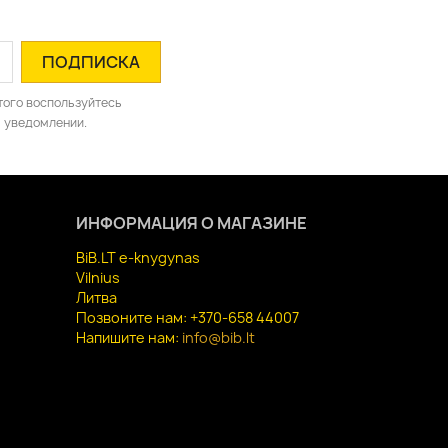
того воспользуйтесь
 уведомлении.
ИНФОРМАЦИЯ О МАГАЗИНЕ
BiB.LT e-knygynas
Vilnius
Литва
Позвоните нам:
+370-658 44007
Напишите нам:
info@bib.lt