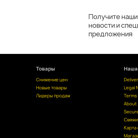
Получите наши
новости и спе
предложения
Товары
Наша
Снижение цен
Delive
Новые товары
Legal 
Лидеры продаж
Terms 
About
Secur
Свяжи
Карта 
Магаз