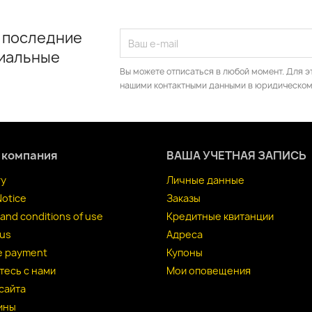
 последние
циальные
Вы можете отписаться в любой момент. Для э
нашими контактными данными в юридическом
 компания
ВАША УЧЕТНАЯ ЗАПИСЬ
ry
Личные данные
Notice
Заказы
and conditions of use
Кредитные квитанции
 us
Адреса
e payment
Купоны
тесь с нами
Мои оповещения
сайта
ины