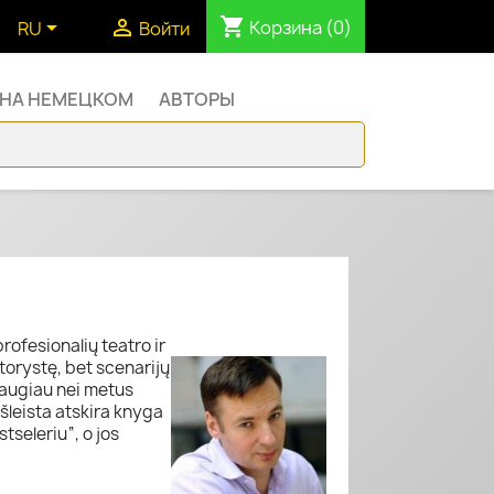
shopping_cart


Корзина
(0)
RU
Войти
 НА НЕМЕЦКОМ
АВТОРЫ
fesionalių teatro ir
ktorystę, bet scenarijų
 daugiau nei metus
leista atskira knyga
tseleriu“, o jos