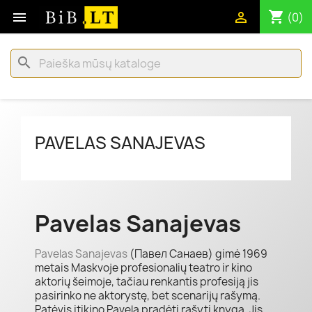
shopping_cart


(0)
search
PAVELAS SANAJEVAS
Pavelas Sanajevas
Pavelas Sanajevas
(Павел Санаев) gimė 1969
metais Maskvoje profesionalių teatro ir kino
aktorių šeimoje, tačiau renkantis profesiją jis
pasirinko ne aktorystę, bet scenarijų rašymą.
Patėvis įtikino Pavelą pradėti rašyti knygą. Jis