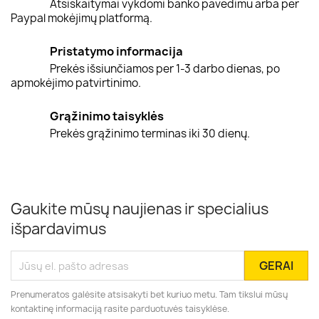
Atsiskaitymai vykdomi banko pavedimu arba per
Paypal mokėjimų platformą.
Pristatymo informacija
Prekės išsiunčiamos per 1-3 darbo dienas, po
apmokėjimo patvirtinimo.
Grąžinimo taisyklės
Prekės grąžinimo terminas iki 30 dienų.
Gaukite mūsų naujienas ir specialius
išpardavimus
Prenumeratos galėsite atsisakyti bet kuriuo metu. Tam tikslui mūsų
kontaktinę informaciją rasite parduotuvės taisyklėse.