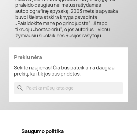
praleido daugiau nei metus rašydamas
autobiografinę apysaką. 2003 metais apysaka
buvo išleista atskira knyga pavadinta
„Palaidokite mane po grindjuoste“. Ji tapo
tikruoju „bestseleriu“, o jos autorius – vienu
žymiausiu šiuolaikinės Rusijos rašytoju.
Prekių nėra
Sekite naujienas! Čia bus pateikiama daugiau
prekių, kai tik jos bus pridėtos.
search
Saugumo politika