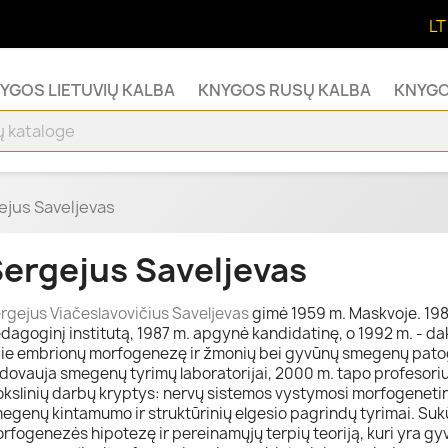
LT
YGOS LIETUVIŲ KALBA
KNYGOS RUSŲ KALBA
KNYGO
ejus Saveljevas
ergejus Saveljevas
rgejus Viačeslavovičius Saveljevas
gimė 1959 m. Maskvoje. 19
dagoginį institutą, 1987 m. apgynė kandidatinę, o 1992 m. - da
ie embrionų morfogenezę ir žmonių bei gyvūnų smegenų pato
dovauja smegenų tyrimų laboratorijai, 2000 m. tapo profesori
kslinių darbų kryptys: nervų sistemos vystymosi morfogenetini
egenų kintamumo ir struktūrinių elgesio pagrindų tyrimai. Suk
rfogenezės hipotezę ir pereinamųjų terpių teoriją, kuri yra g