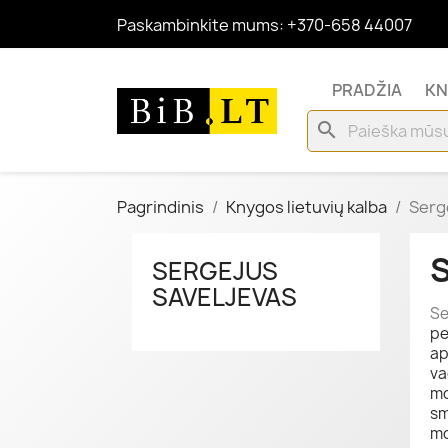
Paskambinkite mums:
+370-658 44007
PRADŽIA
KN
search
Pagrindinis
Knygos lietuvių kalba
Serg
S
SERGEJUS
SAVELJEVAS
Se
pe
ap
va
mo
sm
mo