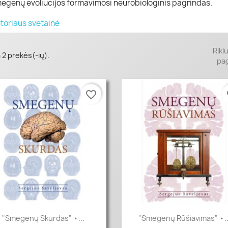
egenų evoliucijos formavimosi neurobiologinis pagrindas.
toriaus svetainė
Riki
 2 prekės(-ių).
pag
favorite_border
fa
Greita peržiūra
Greita peržiūra


"Smegenų Skurdas" •...
"Smegenų Rūšiavimas" •..