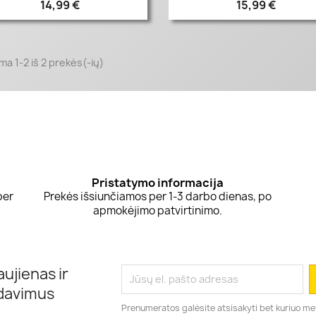
14,99 €
15,99 €
a 1-2 iš 2 prekės(-ių)
Pristatymo informacija
per
Prekės išsiunčiamos per 1-3 darbo dienas, po
apmokėjimo patvirtinimo.
ujienas ir
rdavimus
Prenumeratos galėsite atsisakyti bet kuriuo me