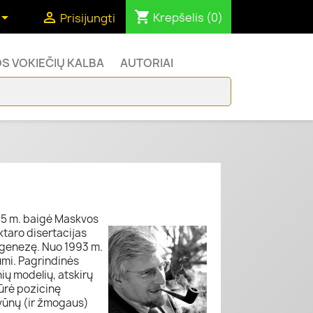
shopping_cart


Krepšelis
(0)
Prisijungti
S VOKIEČIŲ KALBA
AUTORIAI
85 m. baigė Maskvos
ktaro disertacijas
genezę. Nuo 1993 m.
umi. Pagrindinės
ų modelių, atskirų
ūrė pozicinę
yvūnų (ir žmogaus)