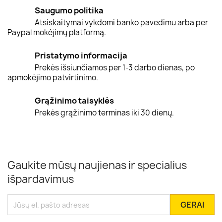
Saugumo politika
Atsiskaitymai vykdomi banko pavedimu arba per
Paypal mokėjimų platformą.
Pristatymo informacija
Prekės išsiunčiamos per 1-3 darbo dienas, po
apmokėjimo patvirtinimo.
Grąžinimo taisyklės
Prekės grąžinimo terminas iki 30 dienų.
Gaukite mūsų naujienas ir specialius
išpardavimus