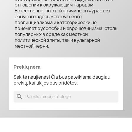
отношении к окружающим народам.
Естественно, по этой причине он чурается
обычного здесь местечкового
провинциализма и категорически не
приемлет русофобии и еврошовинизма, столь
популярных в среде как местной
политической элиты, так и вульгарной
местной черни.
Prekių nėra
Sekite naujienas! Čia bus pateikiama daugiau
prekių, kai tik jos bus pridėtos.
search