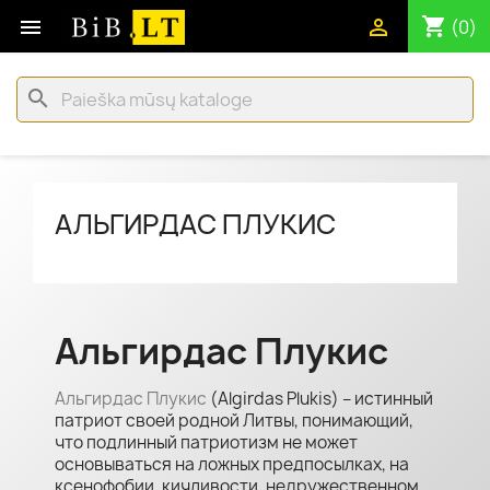
shopping_cart


(0)
search
АЛЬГИРДАС ПЛУКИС
Альгирдас Плукис
Альгирдас Плукис
(Algirdas Plukis) – истинный
патриот своей родной Литвы, понимающий,
что подлинный патриотизм не может
основываться на ложных предпосылках, на
ксенофобии, кичливости, недружественном