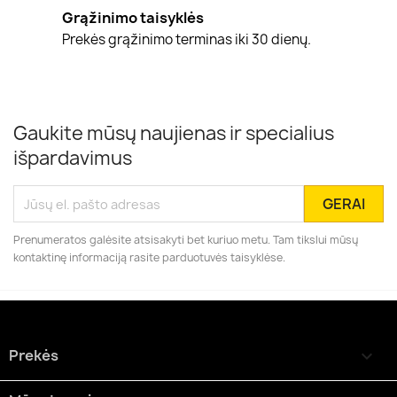
Grąžinimo taisyklės
Prekės grąžinimo terminas iki 30 dienų.
Gaukite mūsų naujienas ir specialius
išpardavimus
Prenumeratos galėsite atsisakyti bet kuriuo metu. Tam tikslui mūsų
kontaktinę informaciją rasite parduotuvės taisyklėse.
Prekės
