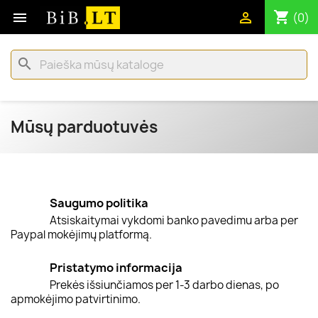
shopping_cart


(0)
search
Mūsų parduotuvės
Saugumo politika
Atsiskaitymai vykdomi banko pavedimu arba per
Paypal mokėjimų platformą.
Pristatymo informacija
Prekės išsiunčiamos per 1-3 darbo dienas, po
apmokėjimo patvirtinimo.