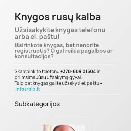
Knygos rusų kalba
Užsisakykite knygas telefonu
arba el. paštu!
Išsirinkote knygas, bet nenorite
registruotis? O gal reikia pagalbos ar
konsultacijos?
Skambinkite telefonu
+370-609 01504
ir
priimsime Jūsų užsakymą gyvai.
Taip pat knygas galite užsakyti el. paštu –
info@bib.lt
Subkategorijos