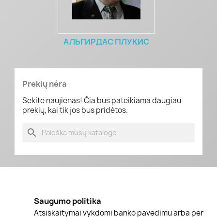
АЛЬГИРДАС ПЛУКИС
Prekių nėra
Sekite naujienas! Čia bus pateikiama daugiau
prekių, kai tik jos bus pridėtos.
search
Saugumo politika
Atsiskaitymai vykdomi banko pavedimu arba per