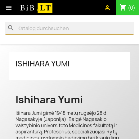
shopping_cart


(0)
search
ISHIHARA YUMI
Ishihara Yumi
Išihara Jumi gimė 1948 metų rugsėjo 28 d.
Nagasakyje (Japonija). Baigė Nagasakio
valstybinio universiteto Medicinos fakultetą ir
aspirantūrą. Profesorius, specializuojasi Rytų
medicinos, gydomojo badavimo bei kraujo ligų