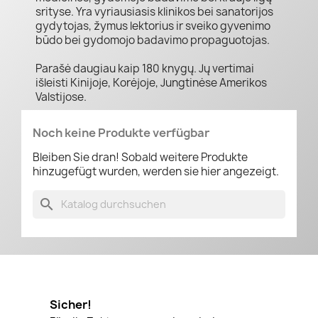
srityse. Yra vyriausiasis klinikos bei sanatorijos
gydytojas, žymus lektorius ir sveiko gyvenimo
būdo bei gydomojo badavimo propaguotojas.
Parašė daugiau kaip 180 knygų. Jų vertimai
išleisti Kinijoje, Korėjoje, Jungtinėse Amerikos
Valstijose.
Noch keine Produkte verfügbar
Bleiben Sie dran! Sobald weitere Produkte
hinzugefügt wurden, werden sie hier angezeigt.
search
Sicher!