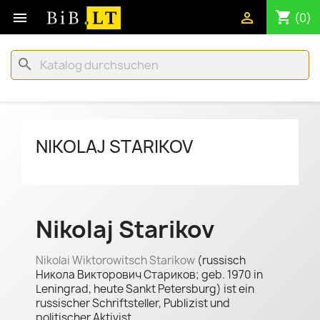
shopping_cart


(0)
search
NIKOLAJ STARIKOV
Nikolaj Starikov
Nikolai Wiktorowitsch Starikow
(russisch
Никола Викторович Стариков; geb. 1970 in
Leningrad, heute Sankt Petersburg) ist ein
russischer Schriftsteller, Publizist und
politischer Aktivist.