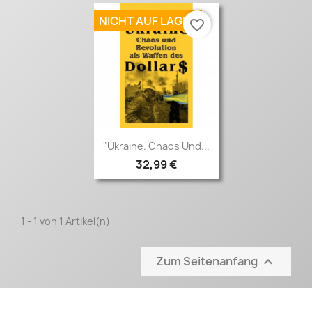
NICHT AUF LAGER
favorite_border
Vorschau

"Ukraine. Chaos Und...
32,99 €
1 - 1 von 1 Artikel(n)
Zum Seitenanfang
