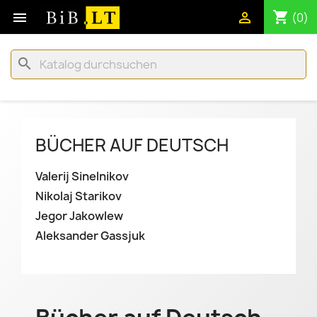
shopping_cart


(0)
search
BÜCHER AUF DEUTSCH
Valerij Sinelnikov
Nikolaj Starikov
Jegor Jakowlew
Aleksander Gassjuk