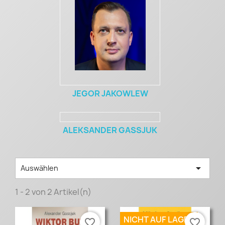
JEGOR JAKOWLEW
ALEKSANDER GASSJUK

Auswählen
1 - 2 von 2 Artikel(n)
NICHT AUF LAGER
favorite_border
favorite_border