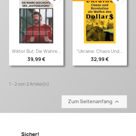
Vorschau
Vorschau


Wiktor But. Die Wahre...
"Ukraine. Chaos Und...
39,99 €
32,99 €
1 - 2 von 2 Artikel(n)
Zum Seitenanfang

Sicher!