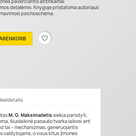
mones paverčiantis atitinkamai
mos detalėmis. Knygoje pristatoma autoriaus
ormavimosi psichoschema.
favorite_border
WARENKORB
ikeldetails
utas
M. G. Maksimalietis
siekia parodyti,
ma, šiuolaikinė pasaulio tvarka laikosi ant
d tai – mechanizmas, generuojantis
os valdytojams, o visus kitus žmones