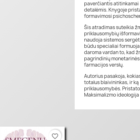
paverčiantis atitinkama
detalėmis. Knygoje prist
formavimosi psichosche
Šis atradimas suteikia ž
priklausomybių išformav
naudoja sistemos sergėt
būdu specialiai formuoja
daroma vardan to, kad ž
pagrindinių monetarinės 
farmacijos verslų.
Autorius pasakoja, kokias
totalus blaivininkas, ir 
priklausomybės. Pristat
Maksimalizmo ideologija i
favorite_border