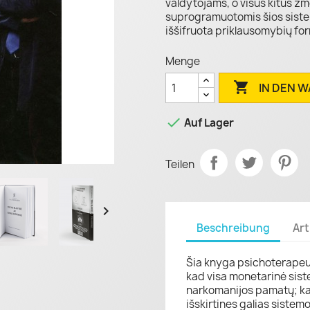
valdytojams, o visus kitus ž
suprogramuotomis šios siste
iššifruota priklausomybių f
Menge

IN DEN 

Auf Lager
Teilen

Beschreibung
Art
Šia knyga psichoterape
kad visa monetarinė siste
narkomanijos pamatų; ka
išskirtines galias sistem