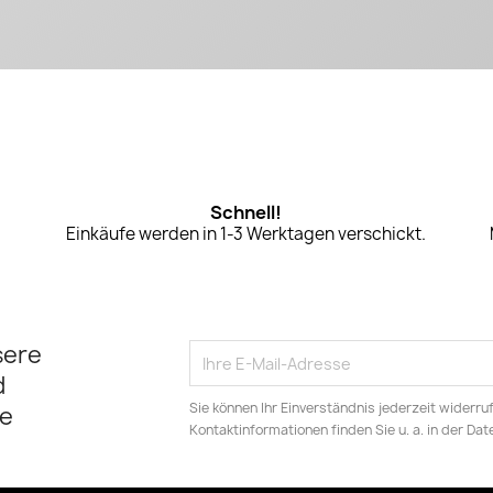
Schnell!
Einkäufe werden in 1-3 Werktagen verschickt.
sere
d
Sie können Ihr Einverständnis jederzeit widerru
e
Kontaktinformationen finden Sie u. a. in der Da