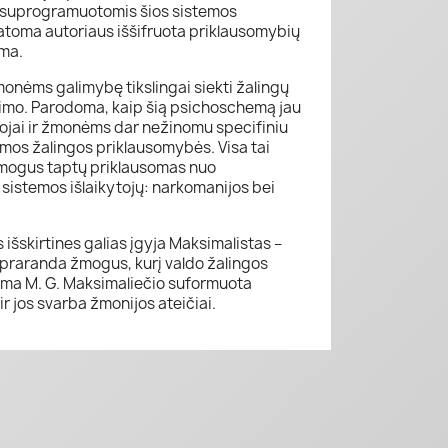
i suprogramuotomis šios sistemos
atoma autoriaus iššifruota priklausomybių
ma.
monėms galimybę tikslingai siekti žalingų
imo. Parodoma, kaip šią psichoschemą jau
ojai ir žmonėms dar nežinomu specifiniu
mos žalingos priklausomybės. Visa tai
mogus taptų priklausomas nuo
sistemos išlaikytojų: narkomanijos bei
 išskirtines galias įgyja Maksimalistas –
ką praranda žmogus, kurį valdo žalingos
oma M. G. Maksimaliečio suformuota
r jos svarba žmonijos ateičiai.