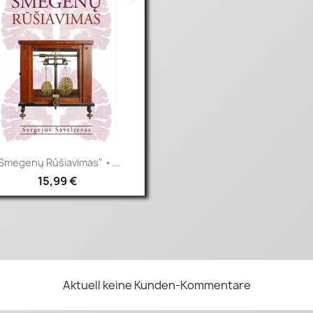
Vorschau

Smegenų Rūšiavimas" •...
15,99 €
Aktuell keine Kunden-Kommentare