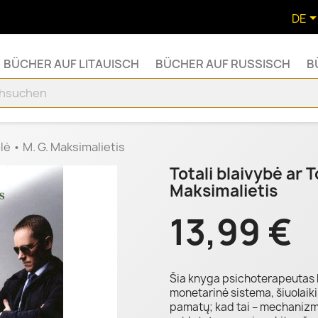
DE
BÜCHER AUF LITAUISCH
BÜCHER AUF RUSSISCH
B
olė • M. G. Maksimalietis
Totali blaivybė ar T
Maksimalietis
13,99 €
Šia knyga psichoterapeutas
monetarinė sistema, šiuolaiki
pamatų; kad tai – mechanizma