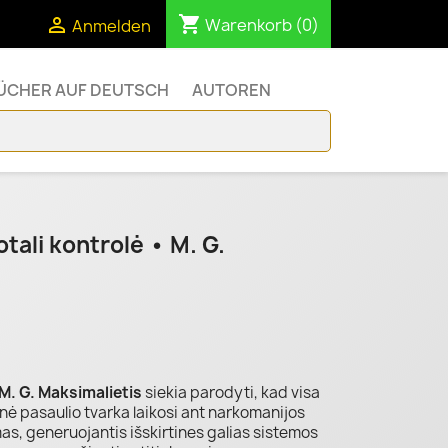
shopping_cart


Warenkorb
(0)
Anmelden
ÜCHER AUF DEUTSCH
AUTOREN
otali kontrolė • M. G.
M. G. Maksimalietis
siekia parodyti, kad visa
nė pasaulio tvarka laikosi ant narkomanijos
s, generuojantis išskirtines galias sistemos