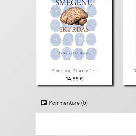
Vorschau

"Smegenų Skurdas" •...
"
14,99 €
Kommentare (0)