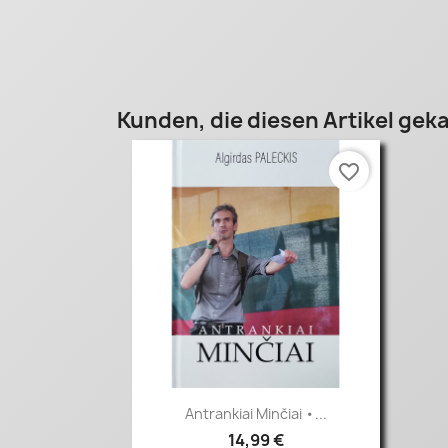
Kunden, die diesen Artikel geka
favorite_border
Vorschau

Antrankiai Minčiai •...
14,99 €