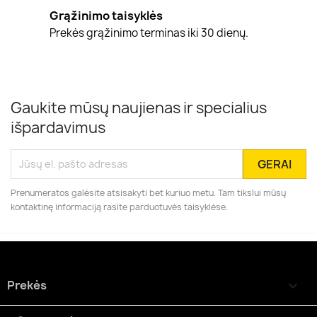
Grąžinimo taisyklės
Prekės grąžinimo terminas iki 30 dienų.
Gaukite mūsų naujienas ir specialius
išpardavimus
Prenumeratos galėsite atsisakyti bet kuriuo metu. Tam tikslui mūsų
kontaktinę informaciją rasite parduotuvės taisyklėse.
Prekės
