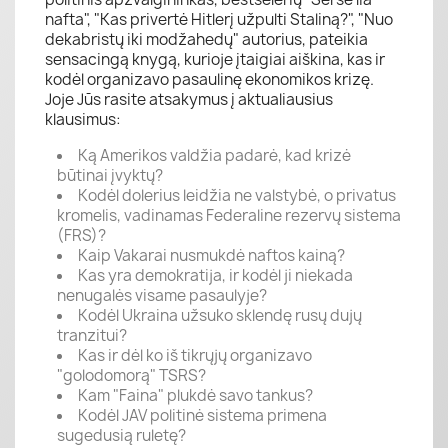
nafta", "Kas privertė Hitlerį užpulti Staliną?", "Nuo
dekabristų iki modžahedų" autorius, pateikia
sensacingą knygą, kurioje įtaigiai aiškina, kas ir
kodėl organizavo pasaulinę ekonomikos krizę.
Joje Jūs rasite atsakymus į aktualiausius
klausimus:
Ką Amerikos valdžia padarė, kad krizė
būtinai įvyktų?
Kodėl dolerius leidžia ne valstybė, o privatus
kromelis, vadinamas Federaline rezervų sistema
(FRS)?
Kaip Vakarai nusmukdė naftos kainą?
Kas yra demokratija, ir kodėl ji niekada
nenugalės visame pasaulyje?
Kodėl Ukraina užsuko sklendę rusų dujų
tranzitui?
Kas ir dėl ko iš tikrųjų organizavo
"golodomorą" TSRS?
Kam "Faina" plukdė savo tankus?
Kodėl JAV politinė sistema primena
sugedusią ruletę?