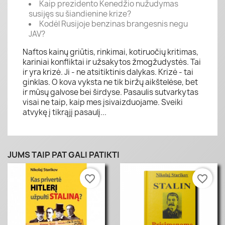
Kaip prezidento Kenedžio nužudymas
susijęs su šiandienine krize?
Kodėl Rusijoje benzinas brangesnis negu
JAV?
Naftos kainų griūtis, rinkimai, kotiruočių kritimas,
kariniai konfliktai ir užsakytos žmogžudystės. Tai
ir yra krizė. Ji - ne atsitiktinis dalykas. Krizė - tai
ginklas. O kova vyksta ne tik biržų aikštelėse, bet
ir mūsų galvose bei širdyse. Pasaulis sutvarkytas
visai ne taip, kaip mes įsivaizduojame. Sveiki
atvykę į tikrąjį pasaulį...
JUMS TAIP PAT GALI PATIKTI
favorite_border
favorite_border