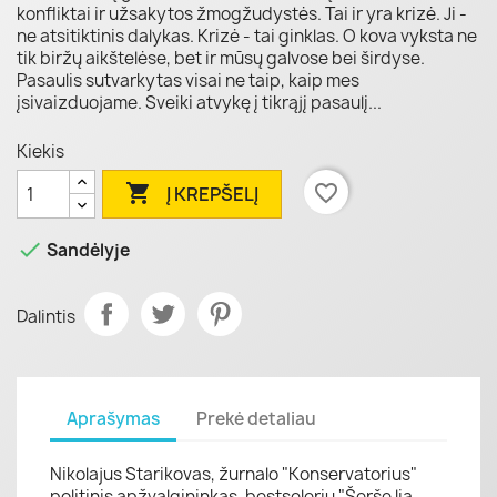
konfliktai ir užsakytos žmogžudystės. Tai ir yra krizė. Ji -
ne atsitiktinis dalykas. Krizė - tai ginklas. O kova vyksta ne
tik biržų aikštelėse, bet ir mūsų galvose bei širdyse.
Pasaulis sutvarkytas visai ne taip, kaip mes
įsivaizduojame. Sveiki atvykę į tikrąjį pasaulį...
Kiekis

favorite_border
Į KREPŠELĮ

Sandėlyje
Dalintis
Aprašymas
Prekė detaliau
Nikolajus Starikovas, žurnalo "Konservatorius"
politinis apžvalgininkas, bestselerių "Šerše lia